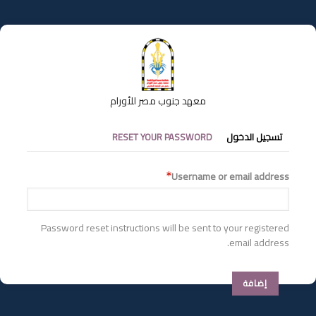
تجاوز
إلى
المحتوى
الرئيسي
معهد جنوب مصر للأورام
التبويبات
تسجيل الدخول
RESET YOUR PASSWORD
الأساسية
Username or email address
Password reset instructions will be sent to your registered
email address.