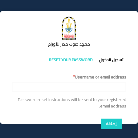
تجاوز
إلى
المحتوى
الرئيسي
معهد جنوب مصر للأورام
التبويبات
تسجيل الدخول
RESET YOUR PASSWORD
الأساسية
Username or email address
Password reset instructions will be sent to your registered
email address.