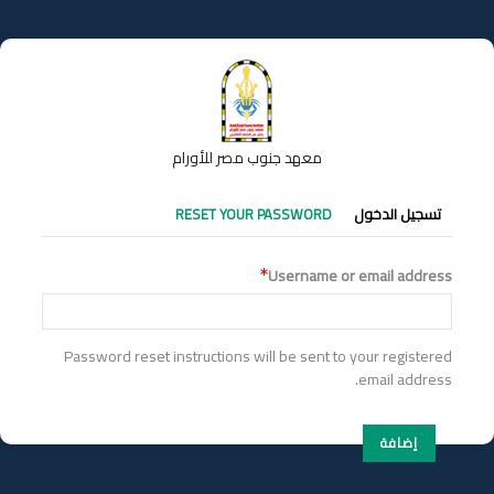
تجاوز
إلى
المحتوى
الرئيسي
معهد جنوب مصر للأورام
التبويبات
تسجيل الدخول
RESET YOUR PASSWORD
الأساسية
Username or email address
Password reset instructions will be sent to your registered
email address.