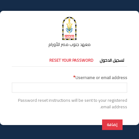
تجاوز
إلى
المحتوى
الرئيسي
معهد جنوب مصر للأورام
التبويبات
تسجيل الدخول
RESET YOUR PASSWORD
الأساسية
Username or email address
Password reset instructions will be sent to your registered
email address.