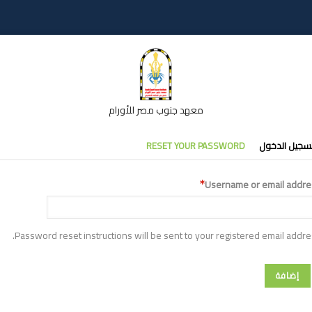
معهد جنوب مصر للأورام
تبويبات
سجيل الدخول
RESET YOUR PASSWORD
أساسية
Username or email addre
Password reset instructions will be sent to your registered email addre