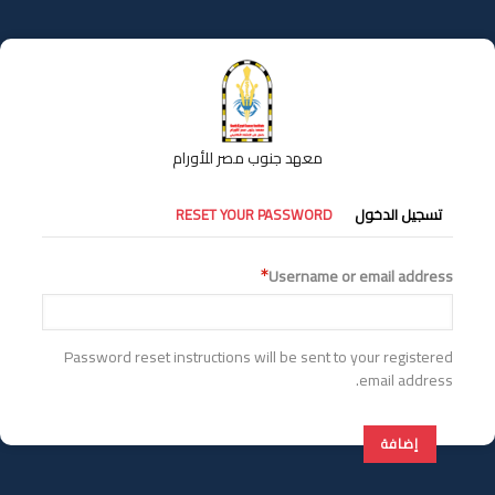
تجاوز
إلى
المحتوى
الرئيسي
معهد جنوب مصر للأورام
التبويبات
تسجيل الدخول
RESET YOUR PASSWORD
الأساسية
Username or email address
Password reset instructions will be sent to your registered
email address.