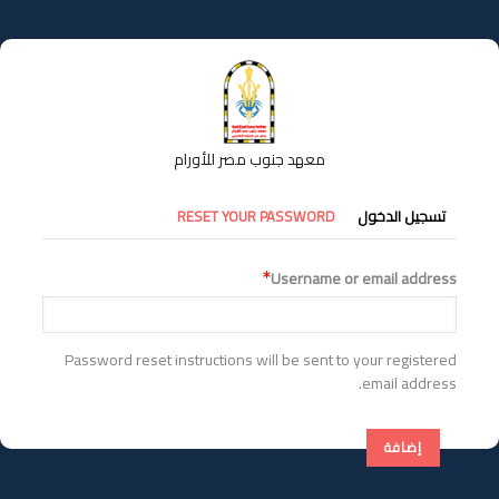
تجاوز
إلى
المحتوى
الرئيسي
معهد جنوب مصر للأورام
التبويبات
تسجيل الدخول
RESET YOUR PASSWORD
الأساسية
Username or email address
Password reset instructions will be sent to your registered
email address.