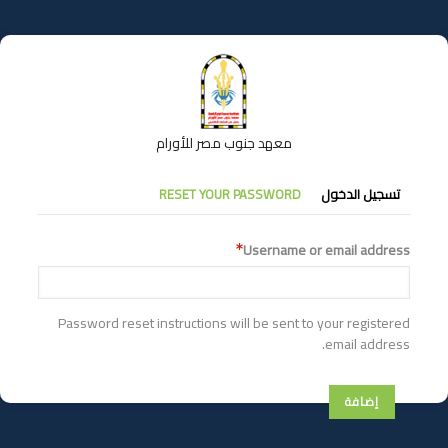
تجاوز
إلى
المحتوى
الرئيسي
معهد جنوب مصر للأورام
التبويبات
تسجيل الدخول
RESET YOUR PASSWORD
الأساسية
Username or email address
Password reset instructions will be sent to your registered
email address.