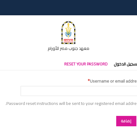
معهد جنوب مصر للأورام
تبويبات
سجيل الدخول
RESET YOUR PASSWORD
أساسية
Username or email addre
Password reset instructions will be sent to your registered email addre