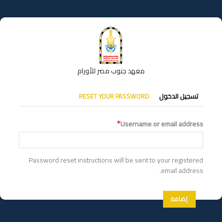
تجاوز
إلى
المحتوى
الرئيسي
معهد جنوب مصر للأورام
التبويبات
تسجيل الدخول
RESET YOUR PASSWORD
الأساسية
Username or email address
Password reset instructions will be sent to your registered
email address.