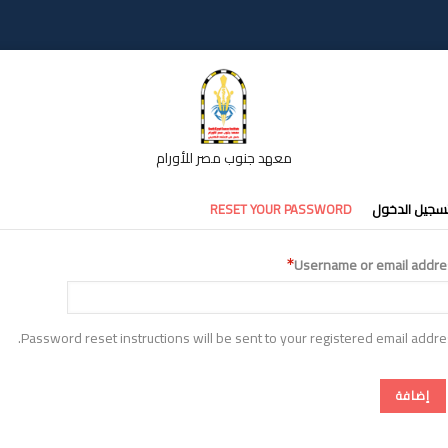
معهد جنوب مصر للأورام
تبويبات
سجيل الدخول
RESET YOUR PASSWORD
أساسية
Username or email addre
Password reset instructions will be sent to your registered email addre