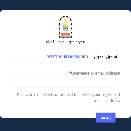
تجاوز
إلى
المحتوى
الرئيسي
معهد جنوب مصر للأورام
التبويبات
تسجيل الدخول
RESET YOUR PASSWORD
الأساسية
Username or email address
Password reset instructions will be sent to your registered
email address.