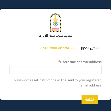
تجاوز
إلى
المحتوى
الرئيسي
معهد جنوب مصر للأورام
التبويبات
تسجيل الدخول
RESET YOUR PASSWORD
الأساسية
Username or email address
Password reset instructions will be sent to your registered
email address.