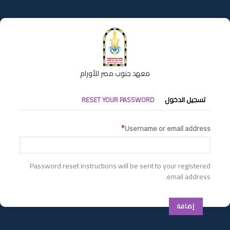
تجاوز
إلى
المحتوى
الرئيسي
معهد جنوب مصر للأورام
التبويبات
تسجيل الدخول
RESET YOUR PASSWORD
الأساسية
Username or email address
Password reset instructions will be sent to your registered
email address.