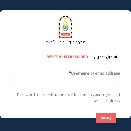
تجاوز
إلى
المحتوى
الرئيسي
معهد جنوب مصر للأورام
التبويبات
تسجيل الدخول
RESET YOUR PASSWORD
الأساسية
Username or email address
Password reset instructions will be sent to your registered
email address.