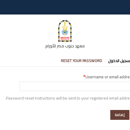
معهد جنوب مصر للأورام
تبويبات
سجيل الدخول
RESET YOUR PASSWORD
أساسية
Username or email addre
Password reset instructions will be sent to your registered email addre