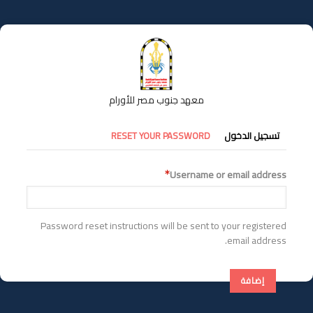
تجاوز
إلى
المحتوى
الرئيسي
معهد جنوب مصر للأورام
التبويبات
تسجيل الدخول
RESET YOUR PASSWORD
الأساسية
Username or email address
Password reset instructions will be sent to your registered
email address.