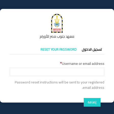
تجاوز
إلى
المحتوى
الرئيسي
معهد جنوب مصر للأورام
التبويبات
تسجيل الدخول
RESET YOUR PASSWORD
الأساسية
Username or email address
Password reset instructions will be sent to your registered
email address.