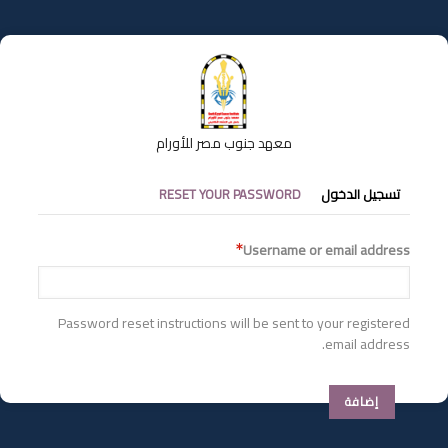
تجاوز
إلى
المحتوى
الرئيسي
معهد جنوب مصر للأورام
التبويبات
تسجيل الدخول
RESET YOUR PASSWORD
الأساسية
Username or email address
Password reset instructions will be sent to your registered
email address.