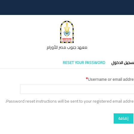
معهد جنوب مصر للأورام
تبويبات
سجيل الدخول
RESET YOUR PASSWORD
أساسية
Username or email addre
Password reset instructions will be sent to your registered email addre