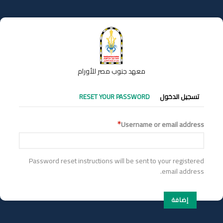
تجاوز
إلى
المحتوى
الرئيسي
معهد جنوب مصر للأورام
التبويبات
تسجيل الدخول
RESET YOUR PASSWORD
الأساسية
Username or email address
Password reset instructions will be sent to your registered
email address.