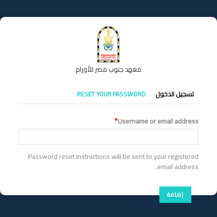
تجاوز
إلى
المحتوى
الرئيسي
معهد جنوب مصر للأورام
التبويبات
تسجيل الدخول
RESET YOUR PASSWORD
الأساسية
Username or email address
Password reset instructions will be sent to your registered
email address.