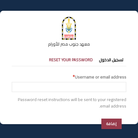
تجاوز
إلى
المحتوى
الرئيسي
معهد جنوب مصر للأورام
التبويبات
تسجيل الدخول
RESET YOUR PASSWORD
الأساسية
Username or email address
Password reset instructions will be sent to your registered
email address.