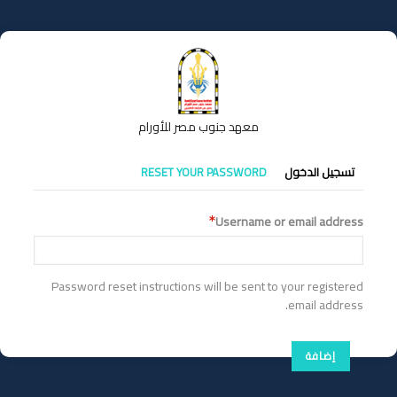
تجاوز
إلى
المحتوى
الرئيسي
معهد جنوب مصر للأورام
التبويبات
تسجيل الدخول
RESET YOUR PASSWORD
الأساسية
Username or email address
Password reset instructions will be sent to your registered
email address.