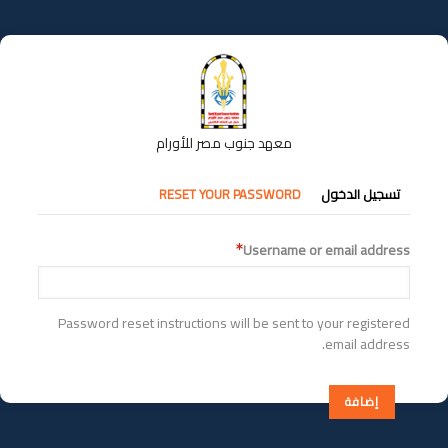
تجاوز
إلى
المحتوى
الرئيسي
معهد جنوب مصر للأورام
التبويبات
تسجيل الدخول
RESET YOUR PASSWORD
الأساسية
Username or email address
Password reset instructions will be sent to your registered
email address.