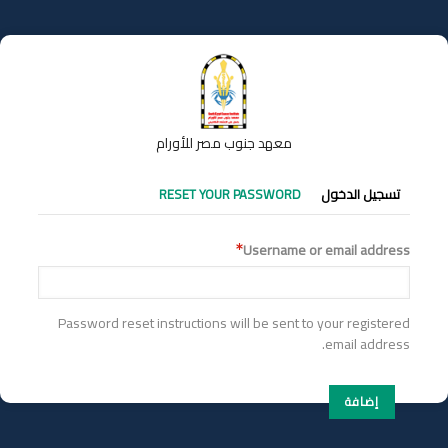
تجاوز
إلى
المحتوى
الرئيسي
معهد جنوب مصر للأورام
التبويبات
تسجيل الدخول
RESET YOUR PASSWORD
الأساسية
Username or email address
Password reset instructions will be sent to your registered
email address.