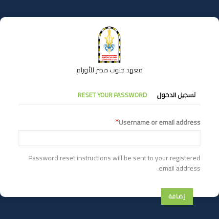
تجاوز
إلى
المحتوى
الرئيسي
معهد جنوب مصر للأورام
التبويبات
تسجيل الدخول
RESET YOUR PASSWORD
الأساسية
Username or email address
Password reset instructions will be sent to your registered
email address.