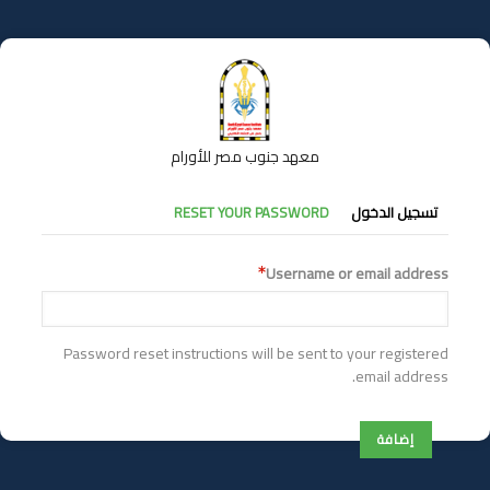
تجاوز
إلى
المحتوى
الرئيسي
معهد جنوب مصر للأورام
التبويبات
تسجيل الدخول
RESET YOUR PASSWORD
الأساسية
Username or email address
Password reset instructions will be sent to your registered
email address.