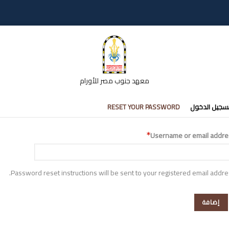
معهد جنوب مصر للأورام
تبويبات
سجيل الدخول
RESET YOUR PASSWORD
أساسية
Username or email addre
Password reset instructions will be sent to your registered email addre