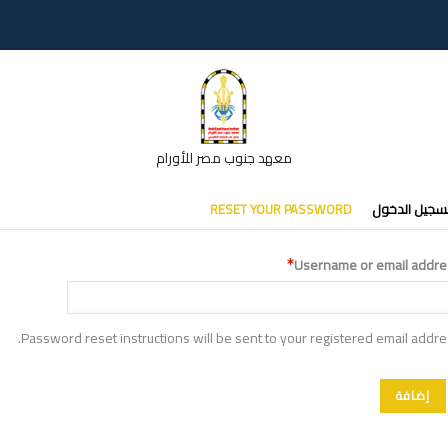
معهد جنوب مصر للأورام
تبويبات
سجيل الدخول
RESET YOUR PASSWORD
أساسية
Username or email addre
Password reset instructions will be sent to your registered email addre