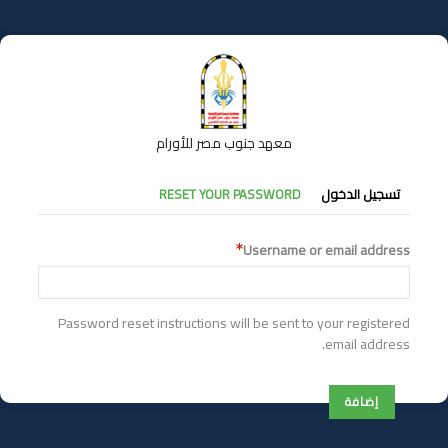
تجاوز
إلى
المحتوى
الرئيسي
معهد جنوب مصر للأورام
التبويبات
تسجيل الدخول
RESET YOUR PASSWORD
الأساسية
Username or email address
Password reset instructions will be sent to your registered
email address.