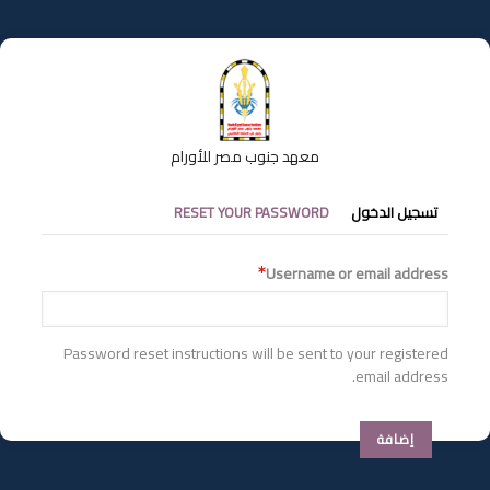
تجاوز
إلى
المحتوى
الرئيسي
معهد جنوب مصر للأورام
التبويبات
تسجيل الدخول
RESET YOUR PASSWORD
الأساسية
Username or email address
Password reset instructions will be sent to your registered
email address.