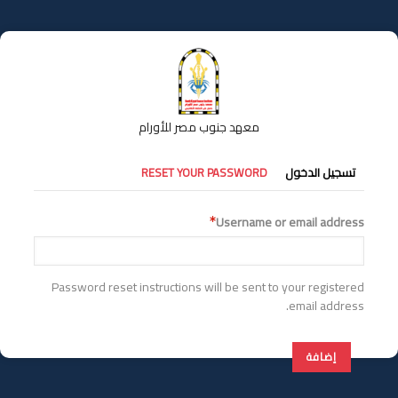
تجاوز
إلى
المحتوى
الرئيسي
معهد جنوب مصر للأورام
التبويبات
تسجيل الدخول
RESET YOUR PASSWORD
الأساسية
Username or email address
Password reset instructions will be sent to your registered
email address.