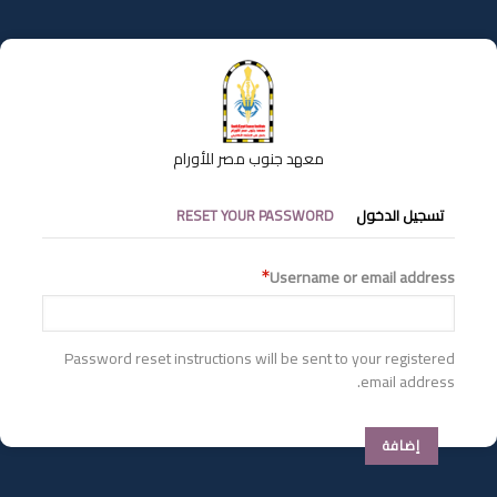
تجاوز
إلى
المحتوى
الرئيسي
معهد جنوب مصر للأورام
التبويبات
تسجيل الدخول
RESET YOUR PASSWORD
الأساسية
Username or email address
Password reset instructions will be sent to your registered
email address.