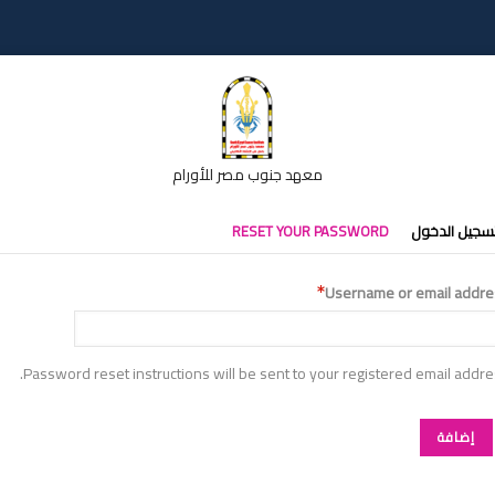
معهد جنوب مصر للأورام
تبويبات
سجيل الدخول
RESET YOUR PASSWORD
أساسية
Username or email addre
Password reset instructions will be sent to your registered email addre