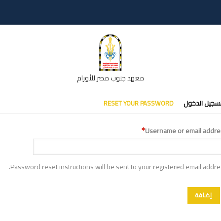
معهد جنوب مصر للأورام
تبويبات
سجيل الدخول
RESET YOUR PASSWORD
أساسية
Username or email addre
Password reset instructions will be sent to your registered email addre