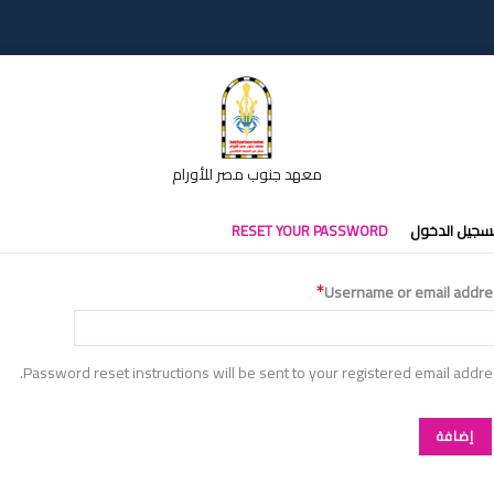
معهد جنوب مصر للأورام
تبويبات
سجيل الدخول
RESET YOUR PASSWORD
أساسية
Username or email addre
Password reset instructions will be sent to your registered email addre