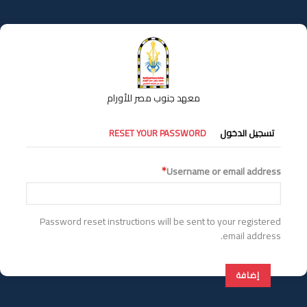
تجاوز
إلى
المحتوى
الرئيسي
معهد جنوب مصر للأورام
التبويبات
تسجيل الدخول
RESET YOUR PASSWORD
الأساسية
Username or email address
Password reset instructions will be sent to your registered
email address.