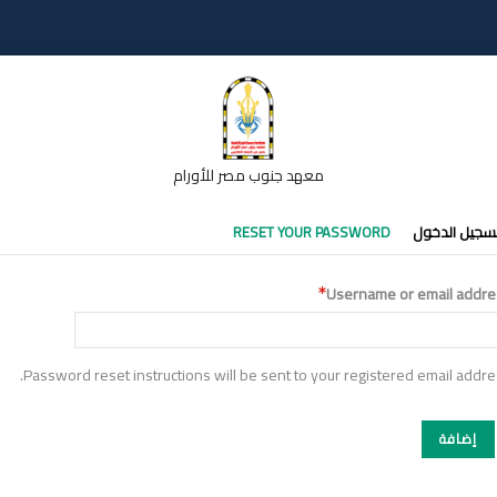
معهد جنوب مصر للأورام
تبويبات
سجيل الدخول
RESET YOUR PASSWORD
أساسية
Username or email addre
Password reset instructions will be sent to your registered email addre