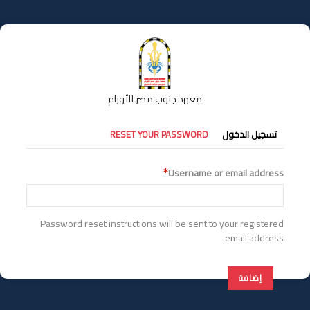
تجاوز
إلى
المحتوى
الرئيسي
معهد جنوب مصر للأورام
التبويبات
تسجيل الدخول
RESET YOUR PASSWORD
الأساسية
Username or email address
Password reset instructions will be sent to your registered
email address.