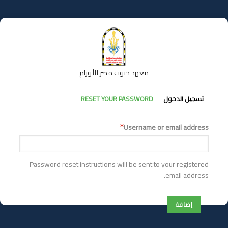
تجاوز
إلى
المحتوى
الرئيسي
معهد جنوب مصر للأورام
التبويبات
تسجيل الدخول
RESET YOUR PASSWORD
الأساسية
Username or email address
Password reset instructions will be sent to your registered
email address.