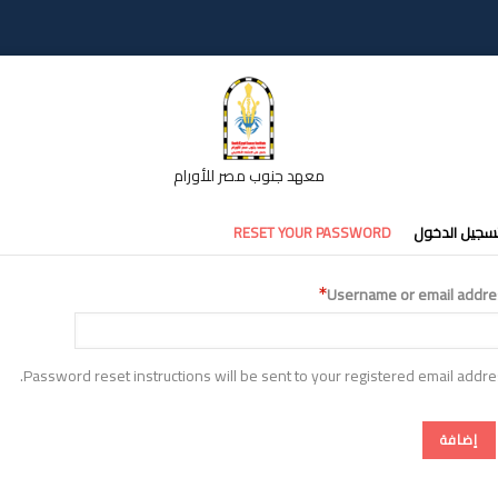
معهد جنوب مصر للأورام
تبويبات
سجيل الدخول
RESET YOUR PASSWORD
أساسية
Username or email addre
Password reset instructions will be sent to your registered email addre