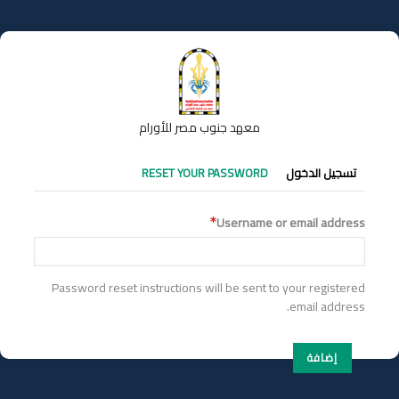
تجاوز
إلى
المحتوى
الرئيسي
معهد جنوب مصر للأورام
التبويبات
تسجيل الدخول
RESET YOUR PASSWORD
الأساسية
Username or email address
Password reset instructions will be sent to your registered
email address.