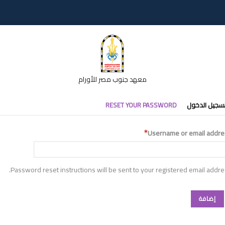
معهد جنوب مصر للأورام
تبويبات
سجيل الدخول
RESET YOUR PASSWORD
أساسية
Username or email addre
Password reset instructions will be sent to your registered email addre