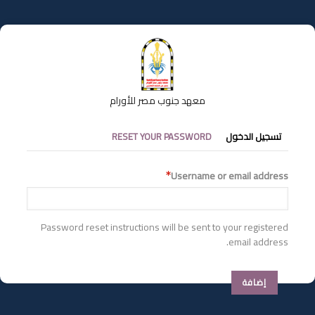
تجاوز
إلى
المحتوى
الرئيسي
معهد جنوب مصر للأورام
التبويبات
تسجيل الدخول
RESET YOUR PASSWORD
الأساسية
Username or email address
Password reset instructions will be sent to your registered
email address.