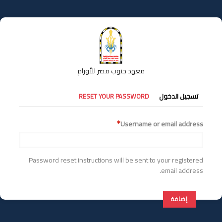
تجاوز
إلى
المحتوى
الرئيسي
معهد جنوب مصر للأورام
التبويبات
تسجيل الدخول
RESET YOUR PASSWORD
الأساسية
Username or email address
Password reset instructions will be sent to your registered
email address.