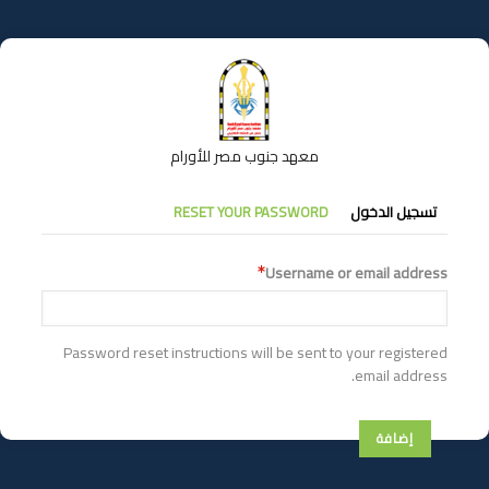
تجاوز
إلى
المحتوى
الرئيسي
معهد جنوب مصر للأورام
التبويبات
تسجيل الدخول
RESET YOUR PASSWORD
الأساسية
Username or email address
Password reset instructions will be sent to your registered
email address.