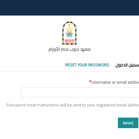
معهد جنوب مصر للأورام
تبويبات
سجيل الدخول
RESET YOUR PASSWORD
أساسية
Username or email addre
Password reset instructions will be sent to your registered email addre