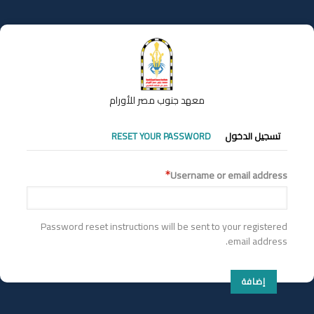
تجاوز
إلى
المحتوى
الرئيسي
معهد جنوب مصر للأورام
التبويبات
تسجيل الدخول
RESET YOUR PASSWORD
الأساسية
Username or email address
Password reset instructions will be sent to your registered
email address.