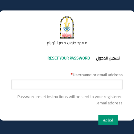
تجاوز
إلى
المحتوى
الرئيسي
معهد جنوب مصر للأورام
التبويبات
تسجيل الدخول
RESET YOUR PASSWORD
الأساسية
Username or email address
Password reset instructions will be sent to your registered
email address.